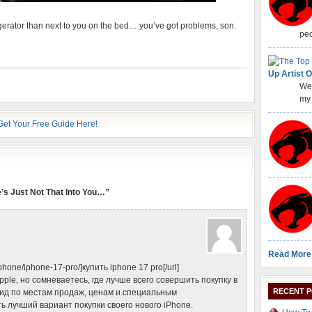
ridgerator than next to you on the bed… you’ve got problems, son.
peo
Up Artist O
Wel
my 
’s Just Not That Into You…”
Read More
/iphone/iphone-17-pro/]купить iphone 17 pro[/url]
le, но сомневаетесь, где лучше всего совершить покупку в
RECENT 
ид по местам продаж, ценам и специальным
 лучший вариант покупки своего нового iPhone.