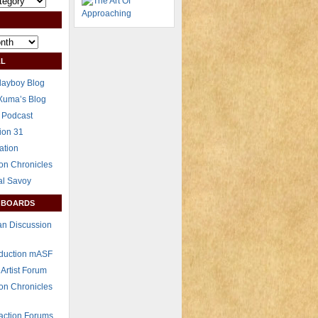
L
layboy Blog
Xuma’s Blog
 Podcast
ion 31
ation
on Chronicles
al Savoy
 BOARDS
n Discussion
eduction mASF
 Artist Forum
on Chronicles
raction Forums