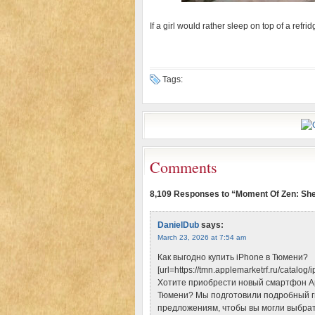
If a girl would rather sleep on top of a ref
Tags:
Comments
8,109 Responses to “Moment Of Zen: She
DanielDub
says:
March 23, 2026 at 7:54 am
Как выгодно купить iPhone в Тюмени?
[url=https://tmn.applemarketrf.ru/catalog
Хотите приобрести новый смартфон App
Тюмени? Мы подготовили подробный г
предложениям, чтобы вы могли выбрать