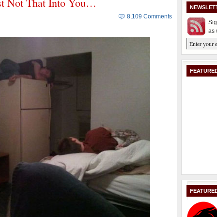
st Not That Into You…
NEWSLET
8,109 Comments
Sig
as 
FEATURED
FEATURE