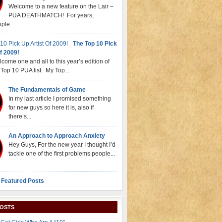
Welcome to a new feature on the Lair –
PUA DEATHMATCH! For years,
ple...
The Top 10 Pick
f 2009!
come one and all to this year’s edition of
Top 10 PUA list. My Top...
The Fundamentals of Game
In my last article I promised something
for new guys so here it is, also if
there’s...
An Approach to Approach Anxiety
Hey Guys, For the new year I thought I’d
tackle one of the first problems people...
 Featured Posts
POSTS