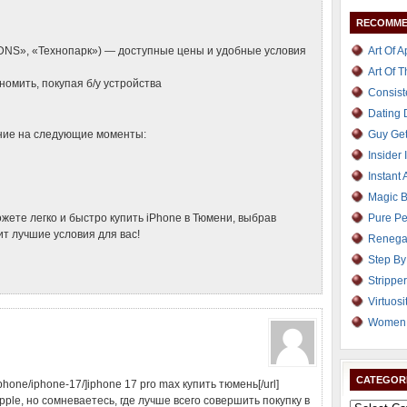
RECOMME
DNS», «Технопарк») — доступные цены и удобные условия
Art Of 
Art Of 
номить, покупая б/у устройства
Consist
Dating
ние на следующие моменты:
Guy Get
Insider 
Instant 
Magic B
ете легко и быстро купить iPhone в Тюмени, выбрав
Pure Pe
т лучшие условия для вас!
Renega
Step By
Strippe
Virtuosi
Women 
CATEGOR
g/iphone/iphone-17/]iphone 17 pro max купить тюмень[/url]
le, но сомневаетесь, где лучше всего совершить покупку в