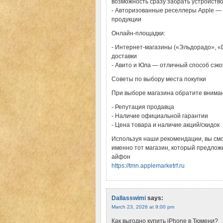
возможность сразу забрать устройств
- Авторизованные реселлеры Apple — 
продукции
Онлайн-площадки:
- Интернет-магазины («Эльдорадо», «
доставки
- Авито и Юла — отличный способ сэко
Советы по выбору места покупки
При выборе магазина обратите внима
- Репутация продавца
- Наличие официальной гарантии
- Цена товара и наличие акций/скидок
Используя наши рекомендации, вы смож
именно тот магазин, который предложи
айфон
https://tmn.applemarketrf.ru
Dallasswimi
says:
March 23, 2026 at 9:00 pm
Как выгодно купить iPhone в Тюмени?