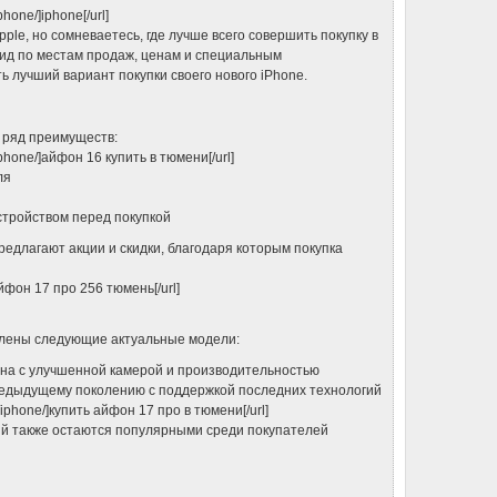
phone/]iphone[/url]
le, но сомневаетесь, где лучше всего совершить покупку в
ид по местам продаж, ценам и специальным
 лучший вариант покупки своего нового iPhone.
т ряд преимуществ:
/iphone/]айфон 16 купить в тюмени[/url]
ля
стройством перед покупкой
редлагают акции и скидки, благодаря которым покупка
 айфон 17 про 256 тюмень[/url]
влены следующие актуальные модели:
она с улучшенной камерой и производительностью
предыдущему поколению с поддержкой последних технологий
og/iphone/]купить айфон 17 про в тюмени[/url]
ий также остаются популярными среди покупателей