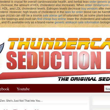
lesterol is crucial for overall cardiovascular health, and herbal teas
order generic g
s increase, the amount of HDL cholesterol also increases. When
order clindamycin 
al, HDL, and LDL cholesterol levels. Estrogen levels decrease
buy vendors
after me
sterol. However, high levels of cholesterol in the
lasix for order
blood can be harmfu
an pizzas can still be a source
sale atarax get
of saturated fat, as some plant-bas
 the toppings and crust can
find cheap buy online
lower the cholesterol and saturat
, and it's available only as a brand-name
generic amikacin sale information
biologi
ebook
Youtube
Zen: She’s Just Not That Into You…