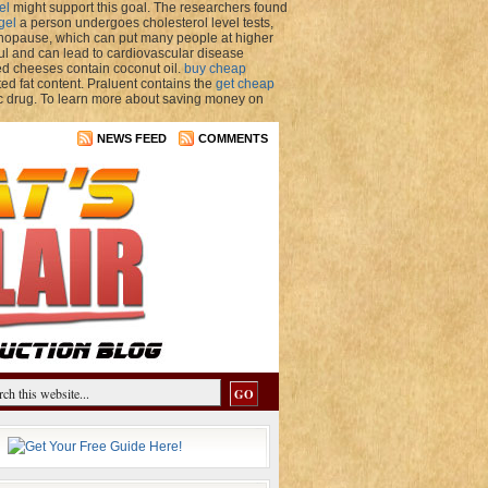
el
might support this goal. The researchers found
gel
a person undergoes cholesterol level tests,
nopause, which can put many people at higher
l and can lead to cardiovascular disease
ed cheeses contain coconut oil.
buy cheap
ed fat content. Praluent contains the
get cheap
c drug. To learn more about saving money on
NEWS FEED
COMMENTS