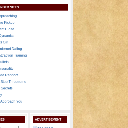
NDED SITES
Approaching
The Pickup
ent Close
 Dynamics
s Girl
Internet Dating
Attraction Training
ullets
rsonality
de Rapport
 Step Threesome
r Secrets
ty
Approach You
IES
ADVERTISEMENT