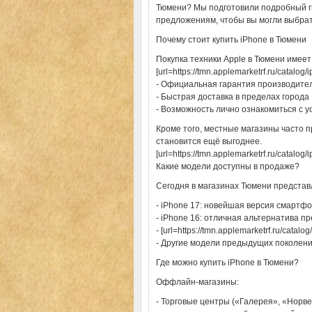
Тюмени? Мы подготовили подробный г
предложениям, чтобы вы могли выбрать
Почему стоит купить iPhone в Тюмени
Покупка техники Apple в Тюмени имее
[url=https://tmn.applemarketrf.ru/catalog/
- Официальная гарантия производите
- Быстрая доставка в пределах города
- Возможность лично ознакомиться с у
Кроме того, местные магазины часто п
становится ещё выгоднее.
[url=https://tmn.applemarketrf.ru/catalo
Какие модели доступны в продаже?
Сегодня в магазинах Тюмени предста
- iPhone 17: новейшая версия смартф
- iPhone 16: отличная альтернатива 
- [url=https://tmn.applemarketrf.ru/catal
- Другие модели предыдущих поколен
Где можно купить iPhone в Тюмени?
Оффлайн-магазины:
- Торговые центры («Галерея», «Норв