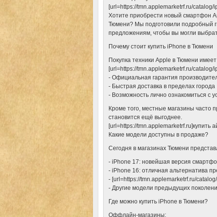
[url=https://tmn.applemarketrf.ru/catalog/i
Хотите приобрести новый смартфон App
Тюмени? Мы подготовили подробный г
предложениям, чтобы вы могли выбрать
Почему стоит купить iPhone в Тюмени
Покупка техники Apple в Тюмени имее
[url=https://tmn.applemarketrf.ru/catalog
- Официальная гарантия производите
- Быстрая доставка в пределах города
- Возможность лично ознакомиться с у
Кроме того, местные магазины часто п
становится ещё выгоднее.
[url=https://tmn.applemarketrf.ru]купить
Какие модели доступны в продаже?
Сегодня в магазинах Тюмени предста
- iPhone 17: новейшая версия смартф
- iPhone 16: отличная альтернатива 
- [url=https://tmn.applemarketrf.ru/catal
- Другие модели предыдущих поколен
Где можно купить iPhone в Тюмени?
Оффлайн-магазины: