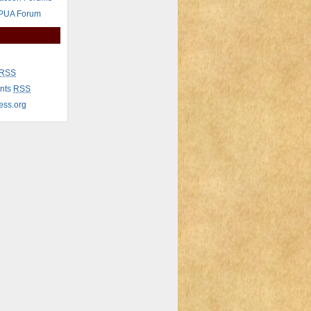
 PUA Forum
RSS
nts
RSS
ess.org