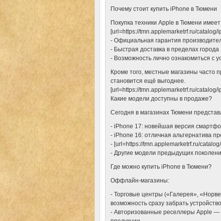
Почему стоит купить iPhone в Тюмени
Покупка техники Apple в Тюмени имее
[url=https://tmn.applemarketrf.ru/catalo
- Официальная гарантия производите
- Быстрая доставка в пределах города
- Возможность лично ознакомиться с у
Кроме того, местные магазины часто п
становится ещё выгоднее.
[url=https://tmn.applemarketrf.ru/catalog/
Какие модели доступны в продаже?
Сегодня в магазинах Тюмени предста
- iPhone 17: новейшая версия смартф
- iPhone 16: отличная альтернатива 
- [url=https://tmn.applemarketrf.ru/catal
- Другие модели предыдущих поколен
Где можно купить iPhone в Тюмени?
Оффлайн-магазины:
- Торговые центры («Галерея», «Норв
возможность сразу забрать устройств
- Авторизованные реселлеры Apple — 