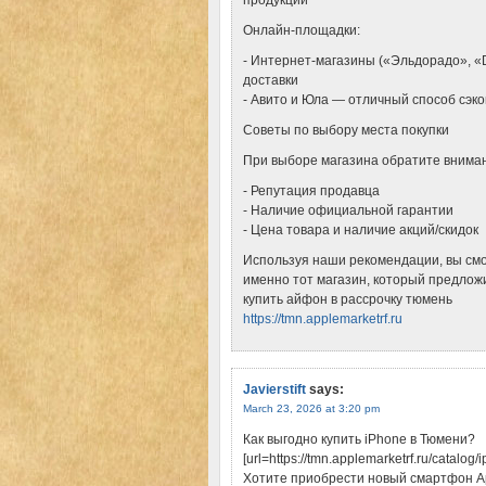
продукции
Онлайн-площадки:
- Интернет-магазины («Эльдорадо», «
доставки
- Авито и Юла — отличный способ сэко
Советы по выбору места покупки
При выборе магазина обратите внима
- Репутация продавца
- Наличие официальной гарантии
- Цена товара и наличие акций/скидок
Используя наши рекомендации, вы смож
именно тот магазин, который предложи
купить айфон в рассрочку тюмень
https://tmn.applemarketrf.ru
Javierstift
says:
March 23, 2026 at 3:20 pm
Как выгодно купить iPhone в Тюмени?
[url=https://tmn.applemarketrf.ru/catalo
Хотите приобрести новый смартфон App