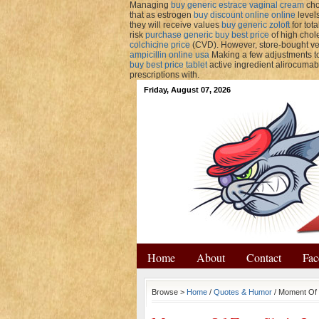
Managing
buy generic estrace vaginal cream
cho
that as estrogen
buy discount online online
level
they will receive values
buy generic zoloft
for tot
risk
purchase generic buy best price
of high chole
colchicine price
(CVD). However, store-bought veg
ampicillin online usa
Making a few adjustments to
buy best price tablet
active ingredient alirocumab
prescriptions with.
Friday, August 07, 2026
Home
About
Contact
Fac
Browse >
Home
/
Quotes & Humor
/ Moment Of 