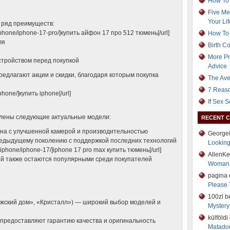
How To 
Five Me
Your Lif
т ряд преимуществ:
g/iphone/iphone-17-pro/]купить айфон 17 про 512 тюмень[/url]
How To 
ля
Birth C
More Pr
стройством перед покупкой
Advice
редлагают акции и скидки, благодаря которым покупка
The Ave
7 Reaso
iphone/]купить iphone[/url]
If Sex 
влены следующие актуальные модели:
RECENT 
она с улучшенной камерой и производительностью
George
предыдущему поколению с поддержкой последних технологий
Lookin
og/iphone/iphone-17/]iphone 17 pro max купить тюмень[/url]
AllenK
ий также остаются популярными среди покупателей
Woman
pagina
Please 
100zl b
ежский дом», «Кристалл») — широкий выбор моделей и
Mystery 
о
külföld
предоставляют гарантию качества и оригинальность
Matador