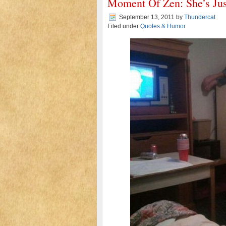
Moment Of Zen: She’s Ju
September 13, 2011
by
Thundercat
Filed under
Quotes & Humor