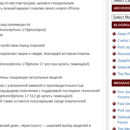
ид по местам продаж, ценам и специальным
 лучший вариант покупки своего нового iPhone.
ARCHIVES
т ряд преимуществ:
BLOGROL
iphone/iphone-17/]iphone[/url]
Asian P
ля
Carlos 
стройством перед покупкой
Pick Up
редлагают акции и скидки, благодаря которым покупка
Revolut
SargeN
g/iphone/iphone-17/]iphone 17 pro max купить тюмень[/url]
Seducti
The Re
влены следующие актуальные модели:
MESSAGE
она с улучшенной камерой и производительностью
предыдущему поколению с поддержкой последних технологий
Don Jua
og/iphone/]iphone 17 512 gb купить тюмень[/url]
Forums
ий также остаются популярными среди покупателей
Fast S
Pick Up
Seducti
Forum
ежский дом», «Кристалл») — широкий выбор моделей и
The Att