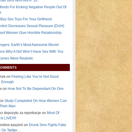
Get Girls Who Are A “10″
thods For Kicking Negative People Out Of
e
Buy Sex Toys For Your Girlfriend
ontrol Decreases Sexual Pleasure (DUH)
oof Women Give Horrible Relationship
ngers: Earth’s Most Awesome Movie!
ns Why A Girl Won’t Have Sex With You
Scenes Were Realistic
COMMENTS
Kek on
Feeling Like You’re Not Good
g Enough
ex on
How Not To Be Dependant On One
 on
Study Completed On How Women Can
Their Man
ez depozytu za rejestracje on
Mind Of
Is LIVE!!!!!
i online kaszinó on
Drunk Sinn Fights Fake
 On Twitter…